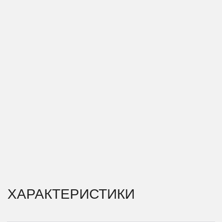
ХАРАКТЕРИСТИКИ
ТИП ПРОЕКТА \\
РЕСТОРАН
РАСПОЛОЖЕНИЕ \\
РОССИЯ, ВЛАДИВОСТОК
ГОД РЕАЛИЗАЦИИ \\
2019
Ресторан расположен в историческом центре
Владивостока, в одном из переулков “Миллионки”,
кварталов, где несколько десятилетий на рубеже
XIX–XX вв. проживали граждане Китая. Это первый в