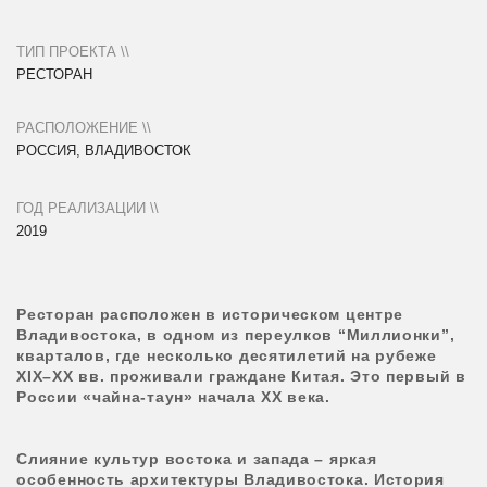
России «чайна-таун» начала XX века.
Слияние культур востока и запада – яркая
особенность архитектуры Владивостока. История
места продиктовала основной образ: расписанная
золотом по чёрному лаку шкатулка с
драгоценностями. Этот образ узнаваем как в
культуре России, так и Китая, плавильным котлом
для которых и был Владивосток начала XX века.
Золотая роспись в данном случае – объёмный
геометрический паттерн, выполненный из
металлического каркаса, который несколько
отступает от основного фасада.
Пространство для гостей разделено на внутренний
зал и открытую террасу, на которой располагаются
отдельные модули-беседки, отсылающие к образу
“города в городе”.
Фасад основного зала – стеклянный. Его
раздвижная конструкция позволяет соединить
пространства зала и улицы в летний период. Внутри
помещения в покрытии сформирован световой
фонарь, что создаёт ощущение парящего потолка и
эффект проницаемости пространства, буквально
окружённого историческими слоями.
Интерьер разрабатывался владивостокской
студией LPTV DESIGN.
фото: Александр Хом